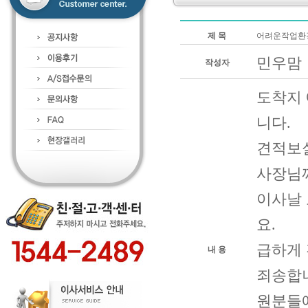
제 목
어려운작업환경
민우맘
작성자
도착지
니다.
견적보
사장님께
이사날 
요.
급하게 
내 용
죄송합
원분들에