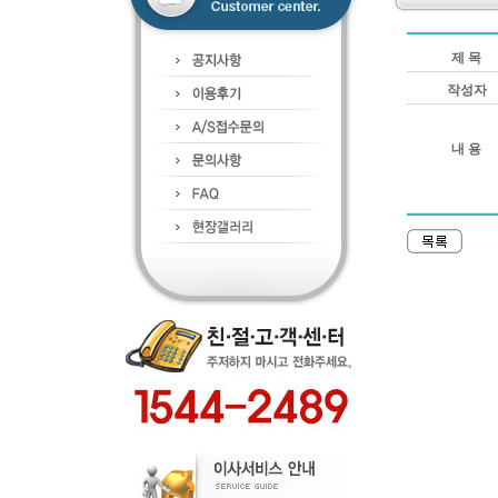
제 목
작성자
내 용