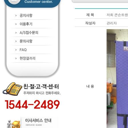
제 목
저희 큰손트랜
작성자
관리자
내 용